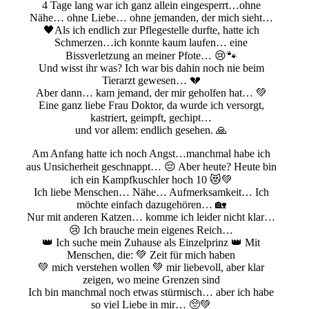
4 Tage lang war ich ganz allein eingesperrt…ohne
Nähe… ohne Liebe… ohne jemanden, der mich sieht…
🖤Als ich endlich zur Pflegestelle durfte, hatte ich
Schmerzen…ich konnte kaum laufen… eine
Bissverletzung an meiner Pfote… 😢🐾
Und wisst ihr was? Ich war bis dahin noch nie beim
Tierarzt gewesen… 💔
Aber dann… kam jemand, der mir geholfen hat… 💚
Eine ganz liebe Frau Doktor, da wurde ich versorgt,
kastriert, geimpft, gechipt…
und vor allem: endlich gesehen. 🙏
Am Anfang hatte ich noch Angst…manchmal habe ich
aus Unsicherheit geschnappt… 😔 Aber heute? Heute bin
ich ein Kampfkuschler hoch 10 😻💚
Ich liebe Menschen… Nähe… Aufmerksamkeit… Ich
möchte einfach dazugehören… 🏡
Nur mit anderen Katzen… komme ich leider nicht klar…
😢 Ich brauche mein eigenes Reich…
👑 Ich suche mein Zuhause als Einzelprinz 👑 Mit
Menschen, die: 💚 Zeit für mich haben
💚 mich verstehen wollen 💚 mir liebevoll, aber klar
zeigen, wo meine Grenzen sind
Ich bin manchmal noch etwas stürmisch… aber ich habe
so viel Liebe in mir… 🥺💚