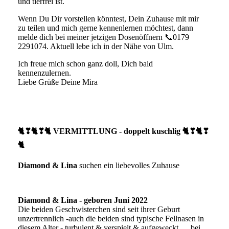
und tierfrei ist.
Wenn Du Dir vorstellen könntest, Dein Zuhause mit mir
zu teilen und mich gerne kennenlernen möchtest, dann
melde dich bei meiner jetzigen Dosenöffnern 📞0179
2291074. Aktuell lebe ich in der Nähe von Ulm.
Ich freue mich schon ganz doll, Dich bald
kennenzulernen.
Liebe Grüße Deine Mira
🐈❣🐈❣🐈 VERMITTLUNG - doppelt kuschlig 🐈❣🐈❣
🐈
D
iamond
& Lina
suchen ein liebevolles Zuhause
Diamond & Lina - geboren Juni 2022
Die beiden Geschwisterchen sind seit ihrer Geburt
unzertrennlich -auch die beiden sind typische Fellnasen in
diesem Alter - turbulent & verspielt & aufgeweckt…..bei