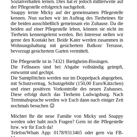
Sozialverhalten lernen. Dies hat er jedoch mittlerweile auf
der Pflegestelle erfolgreich nachgeholt.
Snappy lernte Micky auf der gemeinsamen Pflegestelle
kennen. Nun suchen wir im Auftrag des Tierheimes für
die beiden ausschließlich gemeinsam ein Zuhause. Da die
beiden auf einer Pflegestelle leben, können sie nicht im
Tierheim kennengelernt werden. Bei Interesse stellen wir
gerne den Kontakt her. Beide Kater werden zusammen in
Wohnungshaltung mit gesichertem Balkon/ Terrasse,
bevorzugt gesichertem Garten vermittelt.
Die Pflegestelle ist in 74321 Bietigheim-Bissingen.
Die Fellnasen sind bei Abgabe vollständig geimpft,
entwurmt und gechipt.
Die Samtpfötchen werden nur im Doppelpack abgegeben,
mit Schutzvertrag, Schutzgebühr (150,00 Euro/Kätzchen)
und einer positiven Vorkontrolle des neuen Zuhauses.
Diese erfolgt durch das Tierheim Ludwigsburg. Nach
Terminabsprache werden wir Euch dann nach einiger Zeit
nochmals besuchen 😉
Möchtet Ihr die neue Familie von Micky und Snappy
werden oder habt noch Fragen? Gern ist die Pflegestelle
bzw. wir für Euch da!
Telefon/Whats App: 0178/9313465 oder gern via FB-