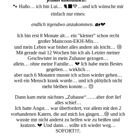
🐾 Hallo… ich bin Lui… 🐈‍⬛💚…und ich wünsche mir
einfach nur eines:
endlich irgendwo anzukommen. 🏡💔
Ich bin erst 8 Monate alt… ein "kleiner" schon recht
großer Maincoon-EKH-Mix…
und mein Leben war bisher alles andere als leicht… 😢
Mit gerade mal 12 Wochen bin ich als Letzter meiner
Geschwister in mein Zuhause gezogen…
allein… ohne meine Familie… 💔 Ich habe mein Bestes
gegeben… wirklich…
aber nach 6 Monaten musste ich schon wieder gehen…
weil ein Mensch krank wurde… und ich plötzlich nicht
mehr bleiben konnte… 😔
Dann kam mein nächstes „Zuhause“……aber dort lief
alles schief…
Ich hatte Angst… war überfordert, vor allem mit den 2
vorhandenen Katern, die auf mich los gingen…😢 und ich
wusste mir nicht anderst zu helfen wie zu beißen und
kratzen. 💔 Und dann… sollte ich wieder weg…
SOFORT!!!.