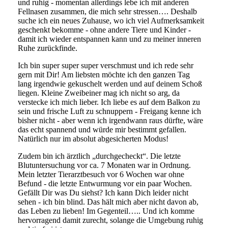
und ruhig - momentan allerdings lebe ich mit anderen
Fellnasen zusammen, die mich sehr stressen…. Deshalb
suche ich ein neues Zuhause, wo ich viel Aufmerksamkeit
geschenkt bekomme - ohne andere Tiere und Kinder -
damit ich wieder entspannen kann und zu meiner inneren
Ruhe zurückfinde.
Ich bin super super super verschmust und ich rede sehr
gern mit Dir! Am liebsten möchte ich den ganzen Tag
lang irgendwie gekuschelt werden und auf deinem Schoß
liegen. Kleine Zweibeiner mag ich nicht so arg, da
verstecke ich mich lieber. Ich liebe es auf dem Balkon zu
sein und frische Luft zu schnuppern - Freigang kenne ich
bisher nicht - aber wenn ich irgendwann raus dürfte, wäre
das echt spannend und würde mir bestimmt gefallen.
Natürlich nur im absolut abgesicherten Modus!
Zudem bin ich ärztlich „durchgecheckt“. Die letzte
Blutuntersuchung vor ca. 7 Monaten war in Ordnung.
Mein letzter Tierarztbesuch vor 6 Wochen war ohne
Befund - die letzte Entwurmung vor ein paar Wochen.
Gefällt Dir was Du siehst? Ich kann Dich leider nicht
sehen - ich bin blind. Das hält mich aber nicht davon ab,
das Leben zu lieben! Im Gegenteil….. Und ich komme
hervorragend damit zurecht, solange die Umgebung ruhig