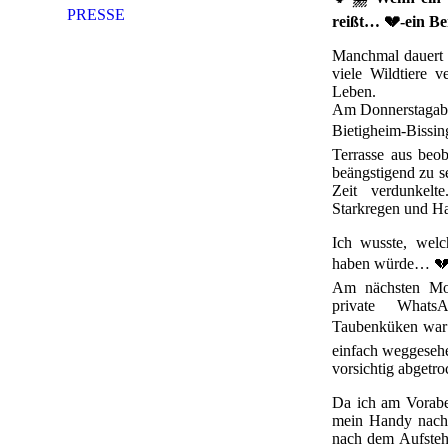
PRESSE
reißt… 💔-ein B
Manchmal dauert 
viele Wildtiere v
Leben.
Am Donnerstagabe
Bietigheim-Bissin
Terrasse aus beob
beängstigend zu s
Zeit verdunkelt
Starkregen und Ha
Ich wusste, welc
haben würde… 
Am nächsten Mor
private WhatsA
Taubenküken war 
einfach weggesehe
vorsichtig abgetro
Da ich am Voraben
mein Handy nachts 
nach dem Aufstehe