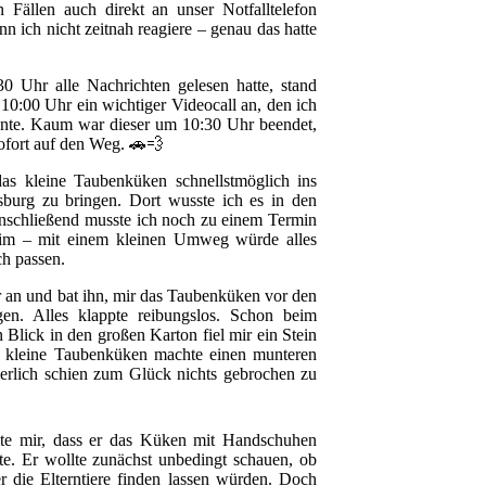
n Fällen auch direkt an unser Notfalltelefon
n ich nicht zeitnah reagiere – genau das hatte
0 Uhr alle Nachrichten gelesen hatte, stand
 10:00 Uhr ein wichtiger Videocall an, den ich
nnte. Kaum war dieser um 10:30 Uhr beendet,
ofort auf den Weg. 🚗💨
as kleine Taubenküken schnellstmöglich ins
burg zu bringen. Dort wusste ich es in den
nschließend musste ich noch zu einem Termin
im – mit einem kleinen Umweg würde alles
ch passen.
er an und bat ihn, mir das Taubenküken vor den
en. Alles klappte reibungslos. Schon beim
n Blick in den großen Karton fiel mir ein Stein
 kleine Taubenküken machte einen munteren
erlich schien zum Glück nichts gebrochen zu
lte mir, dass er das Küken mit Handschuhen
e. Er wollte zunächst unbedingt schauen, ob
r die Elterntiere finden lassen würden. Doch