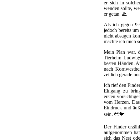
er sich in solche
wenden sollte, wen
er getan. 🙏
Als ich gegen 9:3
jedoch bereits um
nicht absagen ko
machte ich mich s
Mein Plan war, d
Tierheim Ludwigs
besten Händen. A
nach Kornwesthe
zeitlich gerade no
Ich rief den Find
Eingang zu bring
ersten vorsichtige
vom Herzen. Das
Eindruck und äuß
sein. 🥹🐦
Der Finder erzäh
aufgenommen hatt
sich das Nest ode