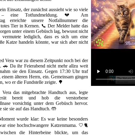
n Einsatz, der zunächst aussieht wie so viele
r – eine Totfundmeldung. 💔 Am
ttag erreichte unsere Notfallnummer die
totes Tier in Kernen. 📞 Der Melder hatte das
rborgen unter einem Gebüsch lag, bewusst nicht
 vermutete lediglich, dass es sich um eine
e Katze handeln könnte, war sich aber nicht
d Vera war zu diesem Zeitpunkt noch bei der
rt. 🚗 Da ihr Feierabend nicht mehr allzu weit
rnahm sie den Einsatz. Gegen 17:30 Uhr traf
 einem älteren Herrn, ein. Gemeinsam gingen
en, wo er die Fundstelle zeigte. 🌳
e Vera das mitgebrachte Handtuch aus, legte
gerät bereit und hob die verstorbene
lnase vorsichtig unter dem Gebüsch hervor.
e sie sie auf das Handtuch. 🤲
Moment wurde klar: Es war keine besonders
 war eine hochschwangere Katzenmama. 🤍🐈
ischen die Hinterbeine blickte, um das