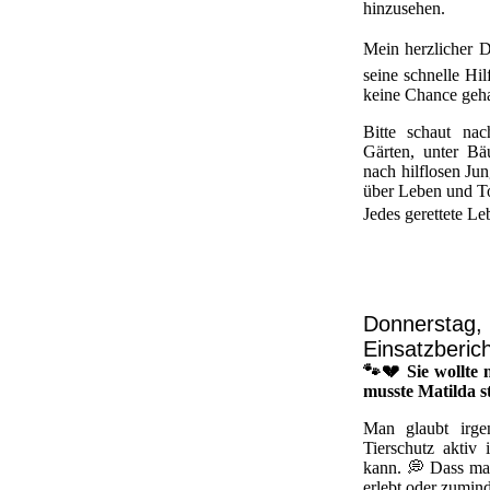
hinzusehen.
Mein herzlicher 
seine schnelle Hi
keine Chance geha
Bitte schaut na
Gärten, unter B
nach hilflosen Ju
über Leben und T
Jedes gerettete L
Donnerstag,
Einsatzberic
🐾💔 Sie wollte
musste Matilda s
Man glaubt irg
Tierschutz aktiv 
kann. 💭 Dass man
erlebt oder zumin