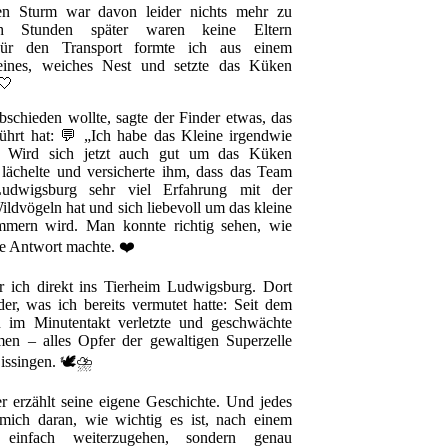
en Sturm war davon leider nichts mehr zu
ch Stunden später waren keine Eltern
Für den Transport formte ich aus einem
eines, weiches Nest und setzte das Küken
 🤍
bschieden wollte, sagte der Finder etwas, das
ührt hat: 💬 „Ich habe das Kleine irgendwie
 Wird sich jetzt auch gut um das Küken
lächelte und versicherte ihm, dass das Team
udwigsburg sehr viel Erfahrung mit der
ldvögeln hat und sich liebevoll um das kleine
mern wird. Man konnte richtig sehen, wie
ese Antwort machte. ❤️
r ich direkt ins Tierheim Ludwigsburg. Dort
ider, was ich bereits vermutet hatte: Seit dem
 im Minutentakt verletzte und geschwächte
n – alles Opfer der gewaltigen Superzelle
issingen. 🕊️⛈️
er erzählt seine eigene Geschichte. Und jedes
 mich daran, wie wichtig es ist, nach einem
 einfach weiterzugehen, sondern genau