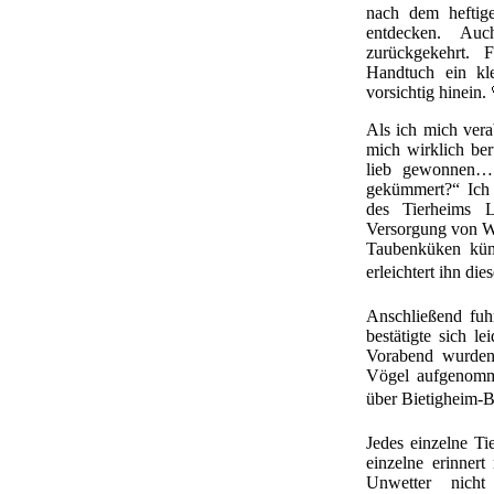
nach dem heftig
entdecken. Au
zurückgekehrt. 
Handtuch ein kl
vorsichtig hinein.
Als ich mich vera
mich wirklich ber
lieb gewonnen…
gekümmert?“ Ich 
des Tierheims L
Versorgung von Wi
Taubenküken küm
erleichtert ihn di
Anschließend fuh
bestätigte sich le
Vorabend wurden
Vögel aufgenomme
über Bietigheim-B
Jedes einzelne Ti
einzelne erinnert
Unwetter nicht