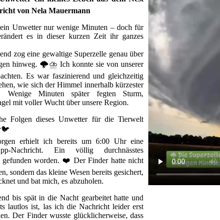
ericht von Nela Mauermann
ein Unwetter nur wenige Minuten – doch für
erändert es in dieser kurzen Zeit ihr ganzes
nd zog eine gewaltige Superzelle genau über
gen hinweg. 🌩️⛈️ Ich konnte sie von unserer
achten. Es war faszinierend und gleichzeitig
ehen, wie sich der Himmel innerhalb kürzester
e. Wenige Minuten später fegten Sturm,
gel mit voller Wucht über unsere Region.
he Folgen dieses Unwetter für die Tierwelt
🐦
gen erhielt ich bereits um 6:00 Uhr eine
pp-Nachricht. Ein völlig durchnässtes
gefunden worden. ❤️ Der Finder hatte nicht
n, sondern das kleine Wesen bereits gesichert,
cknet und bat mich, es abzuholen.
d bis spät in die Nacht gearbeitet hatte und
lautlos ist, las ich die Nachricht leider erst
n. Der Finder wusste glücklicherweise, dass