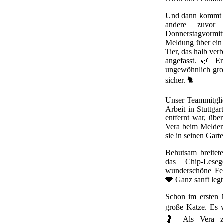
Und dann kommt ei
andere zuvo
Donnerstagvormi
Meldung über ein 
Tier, das halb ve
angefasst. 🌿 Er
ungewöhnlich groß
sicher. 🐈
Unser Teammitglie
Arbeit in Stuttga
entfernt war, übe
Vera beim Melder,
sie in seinen Gart
Behutsam breitet
das Chip-Lese
wunderschöne Fel
🩶 Ganz sanft legt
Schon im ersten 
große Katze. Es
🤰 Als Vera zw