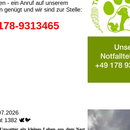
n - ein Anruf auf unserem
on genügt und wir sind zur Stelle:
178-9313465
.07.2026
t 1382 🕊️🐦
nwetter ein kleines Leben aus dem Nest