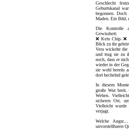
Geschlecht fest
Geburtskanal war 
begonnen. Doch 
Maden. Ein Bild, d
Die Kontrolle a
Gewissheit:
❌ Kein Chip. ❌ K
Blick zu ihr gehör
Vera wickelte di
und trug sie zu i
noch, dass er nic
wieder in der Ge
sie wohl bereits 
dort hechelnd gel
In diesem Moment
große Wut breit. 
Wehen. Vielleich
sicheren Ort, u
Vielleicht wurde
verjagt.
Welche Angst
unvorstellbaren Q