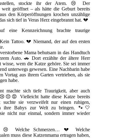
zustellen, stockte ihr der Atem. 😢 Der
weit geöffnet – als hätte die Geburt bereits
aus den Körperöffnungen krochen unzählige
as sich tief in Veras Herz eingebrannt hat. 💔
uf eine Kennzeichnung brachte traurige
ein Tattoo. 💔 Niemand, der auf den ersten
te.
e verstorbene Mama behutsam in das Handtuch
hrem Auto. 🚗 Dort erzählte der ältere Herr
ht wisse, wem die Katze gehöre. Sie sei immer
gend unterwegs gewesen. Eine Nachbarin habe
am Vortag aus ihrem Garten vertrieben, als sie
egen habe.
 machte sich tiefe Traurigkeit, aber auch
😢😔😡 Vielleicht hatte diese Katze bereits
t suchte sie verzweifelt nur einen ruhigen,
m ihre Babys zur Welt zu bringen. 🐾🤍
 sie nicht nur einmal, sondern immer wieder
… 😢 Welche Schmerzen… 💔 Welche
ualen muss diese Katzenmama ertragen haben,