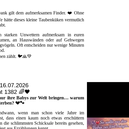
Dank gilt dem aufmerksamen Finder. ❤️ Ohne
lfe hätte dieses kleine Taubenküken vermutlich
bt.
ch starken Unwettern aufmerksam in euren
äumen, an Hauswänden oder auf Gehwegen
ngvögeln. Oft entscheiden nur wenige Minuten
od.
eben zählt. 🐦🙏💚
 16.07.2026
ht 1382 🌈🖤
 nur ihre Babys zur Welt bringen… warum
terben? 💔🐾
endwann, wenn man schon viele Jahre im
ist, dass einen kaum noch etwas erschüttern
 die schlimmsten Schicksale bereits gesehen,
dest aus Erzählungen kennt.